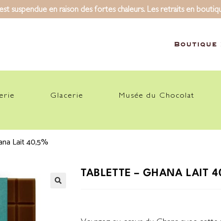
 est suspendue en raison des fortes chaleurs. Les retraits en boutiq
Boutique 
erie
Glacerie
Musée du Chocolat
ana Lait 40,5%
TABLETTE – GHANA LAIT 4