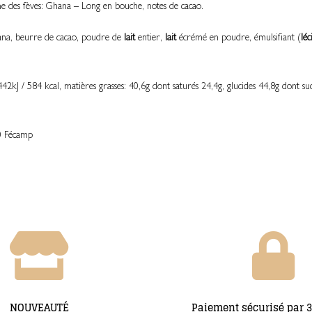
e des fèves: Ghana – Long en bouche, notes de cacao.
hana, beurre de cacao, poudre de
lait
entier,
lait
écrémé en poudre, émulsifiant (
léc
42kJ / 584 kcal, matières grasses: 40,6g dont saturés 24,4g, glucides 44,8g dont sucr
0 Fécamp
NOUVEAUTÉ
Paiement sécurisé par 