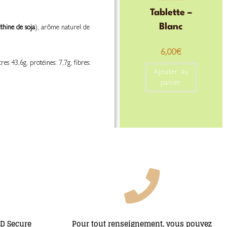
Tablette –
Blanc
ithine de soja
), arôme naturel de
6,00
€
es 43,6g, protéines: 7,7g, fibres:
Ajouter au
panier
3D Secure
Pour tout renseignement, vous pouvez