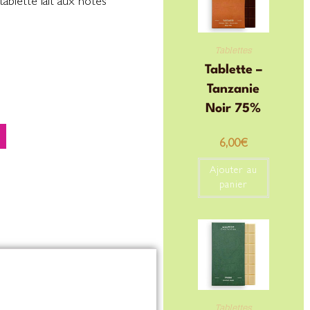
blette lait aux notes
Tablettes
Tablette –
Tanzanie
Noir 75%
6,00
€
Ajouter au
panier
Tablettes