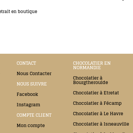
etrait en boutique
CONTACT
CHOCOLATIER EN
NORMANDIE
e
Nous Contacter
Chocolatier à
Bourgtheroulde
NOUS SUIVRE
Chocolatier à Etretat
Facebook
Chocolatier à Fécamp
Instagram
Chocolatier à Le Havre
COMPTE CLIENT
Chocolatier à Isneauville
Mon compte