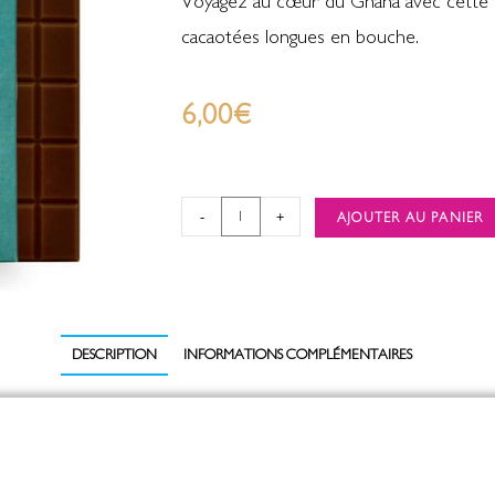
Voyagez au cœur du Ghana avec cette ta
cacaotées longues en bouche.
6,00
€
-
+
AJOUTER AU PANIER
DESCRIPTION
INFORMATIONS COMPLÉMENTAIRES