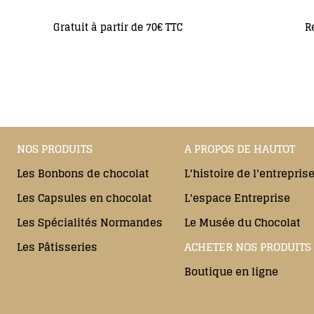
Gratuit à partir de 70€ TTC
R
NOS PRODUITS
A PROPOS DE HAUTOT
Les Bonbons de chocolat
L'histoire de l'entrepris
Les Capsules en chocolat
L'espace Entreprise
Les Spécialités Normandes
Le Musée du Chocolat
Les Pâtisseries
ACHETER NOS PRODUITS
Boutique en ligne