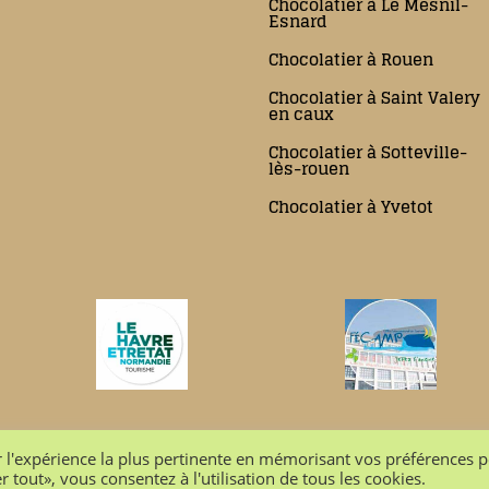
Chocolatier à Le Mesnil-
Esnard
Chocolatier à Rouen
Chocolatier à Saint Valery
en caux
Chocolatier à Sotteville-
lès-rouen
Chocolatier à Yvetot
18 –
Conditions générales de ventes
–
Mentions Légales
–
Politi
r l'expérience la plus pertinente en mémorisant vos préférences 
r tout», vous consentez à l'utilisation de tous les cookies.